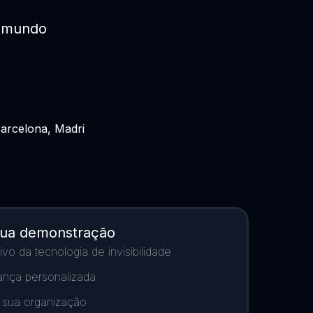
o mundo
e
Barcelona, Madri
sua demonstração
o da tecnologia de invisibilidade
ança personalizada
a sua organização