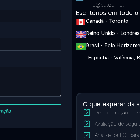
info@capzul.net
Escritórios em todo 
Canadá - Toronto
Reino Unido - Londres
Brasil - Belo Horizont
Espanha - Valência, 
O que esperar da 
tração
Demonstração ao viv
Avaliação de segur
Análise de ROI par