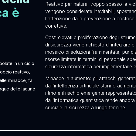
Reattivo per natura: troppo spesso le vio
ca è
vengono considerate inevitabili, spostan
l'attenzione dalla prevenzione a costose
correttive.
Costi elevati e proliferazione degli strume
di sicurezza viene richiesto di integrare e
mosaico di soluzioni frammentate, pur d
risorse limitate in termini di personale spe
olate in un ciclo
sicurezza informatica per implementarle e 
roccio reattivo,
Minacce in aumento: gli attacchi generati
delle minacce, fa
dall'intelligenza artificiale stanno aument
nque delle lacune
ritmo e il rischio emergente rappresentat
dall'informatica quantistica rende ancora
cruciale la sicurezza a lungo termine.