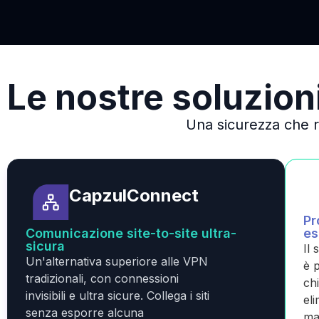
Le nostre soluzion
Una sicurezza che ri
CapzulConnect
Pr
Comunicazione site-to-site ultra-
es
sicura
Il
Un'alternativa superiore alle VPN
è p
tradizionali, con connessioni
ch
invisibili e ultra sicure. Collega i siti
el
senza esporre alcuna
ma