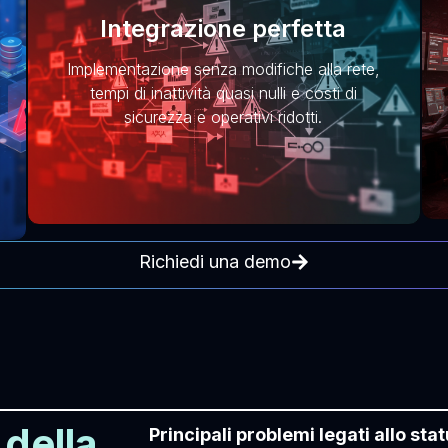
Integrazione perfetta
Implementazione senza modifiche alla rete,
tempi di inattività quasi nulli e costi di
sicurezza e operativi ridotti.
Richiedi una demo
 della
Principali problemi legati allo sta