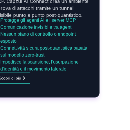
P. Capzul AI Connect crea un ambiente
prova di attacchi tramite un tunnel
visibile punto a punto post-quantistico.
Protegge gli agenti AI e i server MCP
Comunicazione invisibile tra agenti
Nessun piano di controllo o endpoint
esposto
Connettività sicura post-quantistica basata
sul modello zero-trust
Impedisce la scansione, l'usurpazione
d'identità e il movimento laterale
Scopri di più