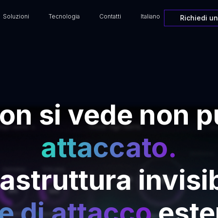
Soluzioni
Tecnologia
Contatti
Italiano
Richiedi u
on si vede non 
attaccato.
rastruttura invisib
e di attacco
este