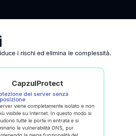
i
duce i rischi ed elimina le complessità.
CapzulProtect
otezione dei server senza
posizione
 server viene completamente isolato e non
iù visibile su Internet. In questo modo si
iudono tutte le porte in entrata e si
iminano le vulnerabilità DNS, pur
ntenendo la piena funzionalità del