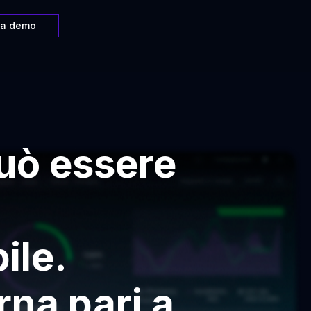
na demo
può essere
ile.
rna pari a