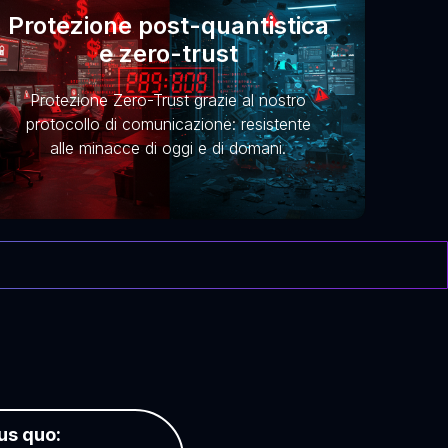
Protezione post-quantistica
e zero-trust
Protezione Zero-Trust grazie al nostro
protocollo di comunicazione: resistente
alle minacce di oggi e di domani.
tus quo: