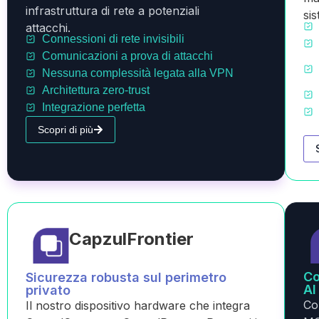
infrastruttura di rete a potenziali
si
attacchi.
Connessioni di rete invisibili
Comunicazioni a prova di attacchi
Nessuna complessità legata alla VPN
Architettura zero-trust
Integrazione perfetta
Scopri di più
CapzulFrontier
Co
Sicurezza robusta sul perimetro
AI
privato
Co
Il nostro dispositivo hardware che integra