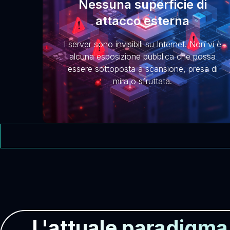
Nessuna superficie di
attacco esterna
I server sono invisibili su Internet. Non vi è
alcuna esposizione pubblica che possa
essere sottoposta a scansione, presa di
mira o sfruttata.
L'attuale paradigma