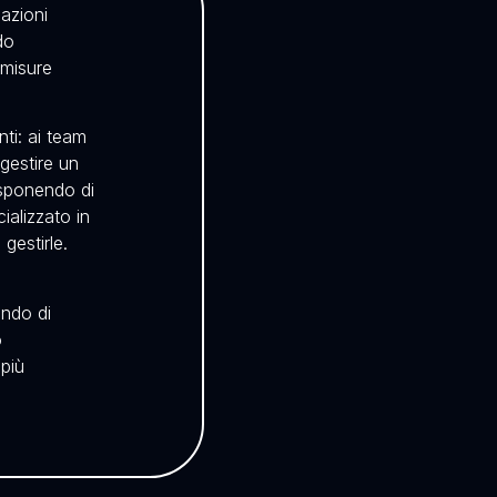
lazioni
do
 misure
nti: ai team
 gestire un
isponendo di
cializzato in
gestirle.
ando di
o
 più