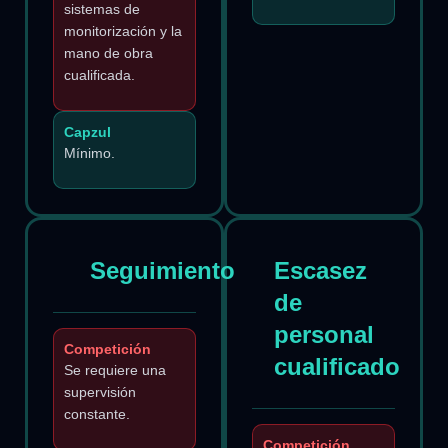
sistemas de
monitorización y la
mano de obra
cualificada.
Capzul
Mínimo.
Seguimiento
Escasez
de
personal
Competición
cualificado
Se requiere una
supervisión
constante.
Competición